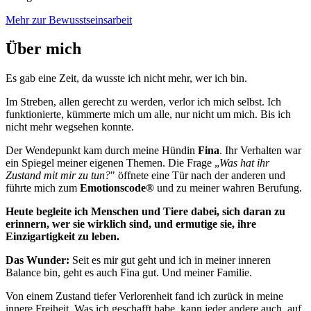
Mehr zur Bewusstseinsarbeit
Über mich
Es gab eine Zeit, da wusste ich nicht mehr, wer ich bin.
Im Streben, allen gerecht zu werden, verlor ich mich selbst. Ich
funktionierte, kümmerte mich um alle, nur nicht um mich. Bis ich
nicht mehr wegsehen konnte.
Der Wendepunkt kam durch meine Hündin
Fina
. Ihr Verhalten war
ein Spiegel meiner eigenen Themen. Die Frage „
Was hat ihr
Zustand mit mir zu tun?
" öffnete eine Tür nach der anderen und
führte mich zum
Emotionscode®
und zu meiner wahren Berufung.
Heute begleite ich Menschen und Tiere dabei, sich daran zu
erinnern, wer sie wirklich sind, und ermutige sie, ihre
Einzigartigkeit zu leben.
Das Wunder:
Seit es mir gut geht und ich in meiner inneren
Balance bin, geht es auch Fina gut. Und meiner Familie.
Von einem Zustand tiefer Verlorenheit fand ich zurück in meine
innere Freiheit. Was ich geschafft habe, kann jeder andere auch, auf