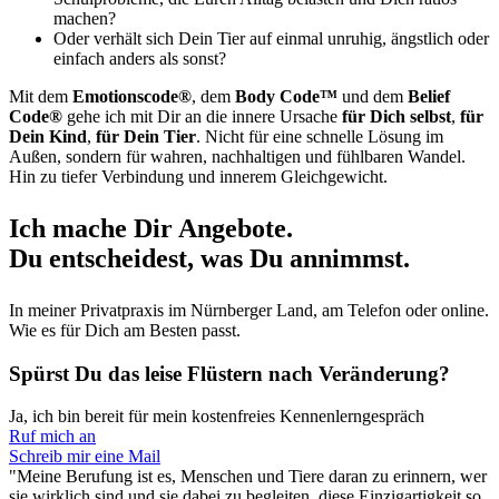
machen?
Oder verhält sich Dein Tier auf einmal unruhig, ängstlich oder
einfach anders als sonst?
Mit dem
Emotionscode®
, dem
Body Code™
und dem
Belief
Code®
gehe ich mit Dir an die innere Ursache
für Dich selbst
,
für
Dein Kind
,
für Dein Tier
. Nicht für eine schnelle Lösung im
Außen, sondern für wahren, nachhaltigen und fühlbaren Wandel.
Hin zu tiefer Verbindung und innerem Gleichgewicht.
Ich mache Dir Angebote.
Du entscheidest, was Du annimmst.
In meiner Privatpraxis im Nürnberger Land, am Telefon oder online.
Wie es für Dich am Besten passt.
Spürst Du das leise Flüstern nach Veränderung?
Ja, ich bin bereit für mein kostenfreies Kennenlerngespräch
Ruf mich an
Schreib mir eine Mail
"Meine Berufung ist es, Menschen und Tiere daran zu erinnern, wer
sie wirklich sind und sie dabei zu begleiten, diese Einzigartigkeit so