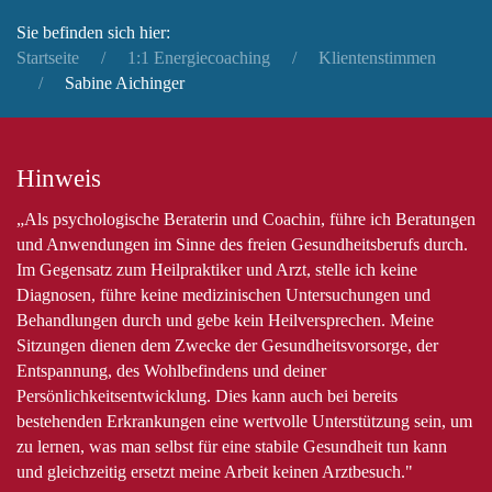
Sie befinden sich hier:
Startseite
1:1 Energiecoaching
Klientenstimmen
Sabine Aichinger
Hinweis
„Als psychologische Beraterin und Coachin, führe ich Beratungen
und Anwendungen im Sinne des freien Gesundheitsberufs durch.
Im Gegensatz zum Heilpraktiker und Arzt, stelle ich keine
Diagnosen, führe keine medizinischen Untersuchungen und
Behandlungen durch und gebe kein Heilversprechen. Meine
Sitzungen dienen dem Zwecke der Gesundheitsvorsorge, der
Entspannung, des Wohlbefindens und deiner
Persönlichkeitsentwicklung. Dies kann auch bei bereits
bestehenden Erkrankungen eine wertvolle Unterstützung sein, um
zu lernen, was man selbst für eine stabile Gesundheit tun kann
und gleichzeitig ersetzt meine Arbeit keinen Arztbesuch."