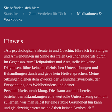
Sie befinden sich hier:
Startseite
Zum Vertiefen für Dich
Meditationen &
Workbooks
Hinweis
„Als psychologische Beraterin und Coachin, führe ich Beratungen
und Anwendungen im Sinne des freien Gesundheitsberufs durch.
Im Gegensatz zum Heilpraktiker und Arzt, stelle ich keine
Diagnosen, führe keine medizinischen Untersuchungen und
Behandlungen durch und gebe kein Heilversprechen. Meine
Sitzungen dienen dem Zwecke der Gesundheitsvorsorge, der
Entspannung, des Wohlbefindens und deiner
Persönlichkeitsentwicklung. Dies kann auch bei bereits
bestehenden Erkrankungen eine wertvolle Unterstützung sein, um
zu lernen, was man selbst für eine stabile Gesundheit tun kann
und gleichzeitig ersetzt meine Arbeit keinen Arztbesuch."